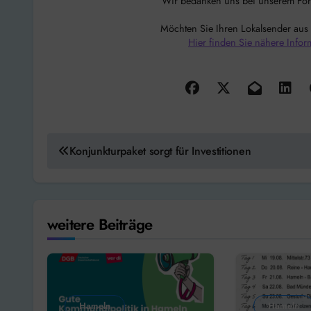
Wir bedanken uns bei unserem Förde
Möchten Sie Ihren Lokalsender aus
Hier finden Sie nähere Infor
Beitragsnavigation
Konjunkturpaket sorgt für Investitionen
weitere Beiträge
Hameln
Hameln