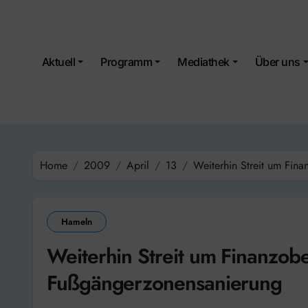
Skip
to
content
Aktuell
Programm
Mediathek
Über uns
Home
2009
April
13
Weiterhin Streit um Fin
Hameln
Weiterhin Streit um Finanzob
Fußgängerzonensanierung