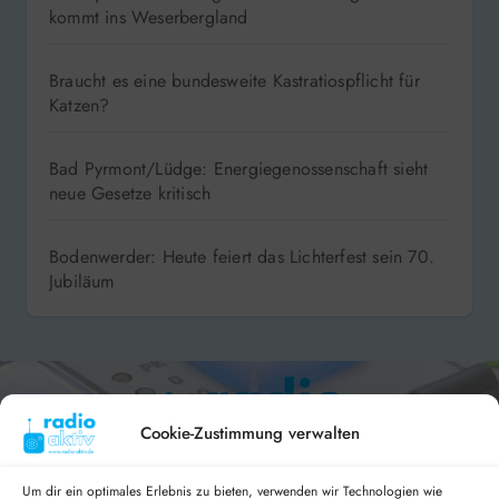
kommt ins Weserbergland
Braucht es eine bundesweite Kastratiospflicht für
Katzen?
Bad Pyrmont/Lüdge: Energiegenossenschaft sieht
neue Gesetze kritisch
Bodenwerder: Heute feiert das Lichterfest sein 70.
Jubiläum
Cookie-Zustimmung verwalten
Um dir ein optimales Erlebnis zu bieten, verwenden wir Technologien wie