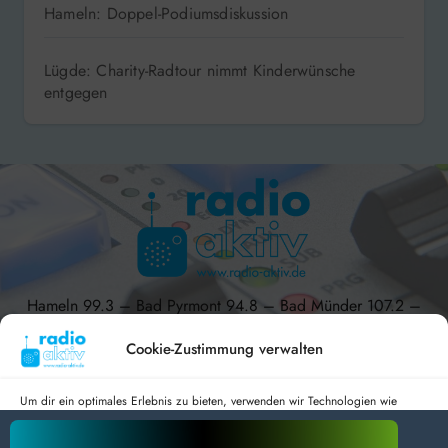
Hameln: Doppel-Podiumsdiskussion
Lügde: Charity-Radtour nimmt Kinderwünsche
entgegen
Hameln 99.3 – Bad Pyrmont 94.8 – Bad Münder 107.2 –
DAB+ 9C
Cookie-Zustimmung verwalten
Um dir ein optimales Erlebnis zu bieten, verwenden wir Technologien wie
Cookies, um Geräteinformationen zu speichern und/oder darauf zuzugreifen.
radio aktiv e.V.
Wenn du diesen Technologien zustimmst, können wir Daten wie das