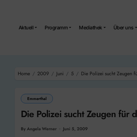
Skip
to
content
Aktuell
Programm
Mediathek
Über uns
Home
2009
Juni
5
Die Polizei sucht Zeugen f
Emmerthal
Die Polizei sucht Zeugen für 
By Angela Werner
Juni 5, 2009