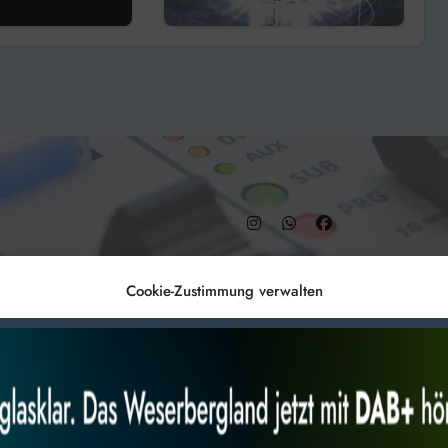
de
Maschinenfabrik
vorerst gestoppt
– DAB+ 9C
Cookie-Zustimmung verwalten
Anmelden
Datenschutz
Impr
es, um
Alles akzeptieren
Nur Not
 Technologien
r Website
 bestimmte Merkmale