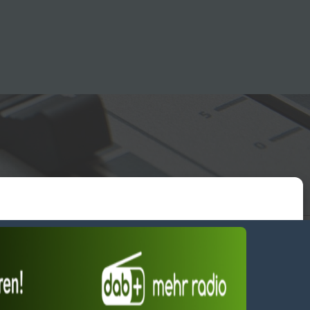
essum
wendiges akzeptieren
Einstellungen ansehen