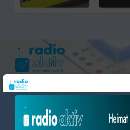
Softairwaffe
in Esper
sichergestellt
Hameln 99.3 – Bad Pyrmont 94.8 – Bad Münder 107.2 
Um dir ein optimales Erlebnis zu bieten, verwenden wir Technologien wie Cooki
radio aktiv e.V.
Geräteinformationen zu speichern und/oder darauf zuzugreifen. Wenn du diesen
zustimmst, können wir Daten wie das Surfverhalten oder eindeutige IDs auf diese
BlogData
by
Themeansar
.
verarbeiten. Wenn du deine Zustimmung nicht erteilst oder zurückziehst, können
und Funktionen beeinträchtigt werden.