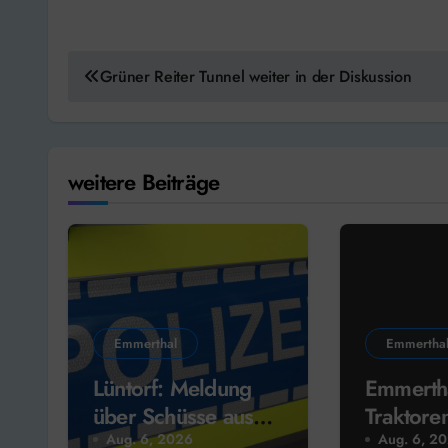
Beitragsnavigation
Grüner Reiter Tunnel weiter in der Diskussion
weitere Beiträge
Emmerthal
Emmertha
Lüntorf: Meldung
Emmerth
über Schüsse aus
Traktore
Wohnhaus –
Nutzfahr
Aug. 6, 2026
Aug. 6, 2