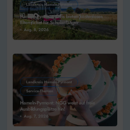
Landkreis Hameln-Pyrmont
Hameln-Pyrmont: Öffis bieten kostenloses
Elternticket für Schulanfänger
Aug. 8, 2026
Landkreis Hameln-Pyrmont
Service-Themen
Hameln-Pyrmont: NGG weist auf freie
Ausbildungsplätze hin!
Aug. 7, 2026