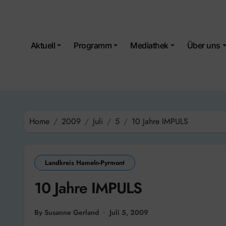
Skip
to
content
Aktuell
Programm
Mediathek
Über uns
Home
2009
Juli
5
10 Jahre IMPULS
Landkreis Hameln-Pyrmont
10 Jahre IMPULS
By Susanne Gerland
Juli 5, 2009