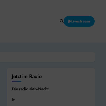
Livestream
Jetzt im Radio
Die radio aktiv-Nacht
Gary Moore - Still Got the Blues (For
You) [1994]