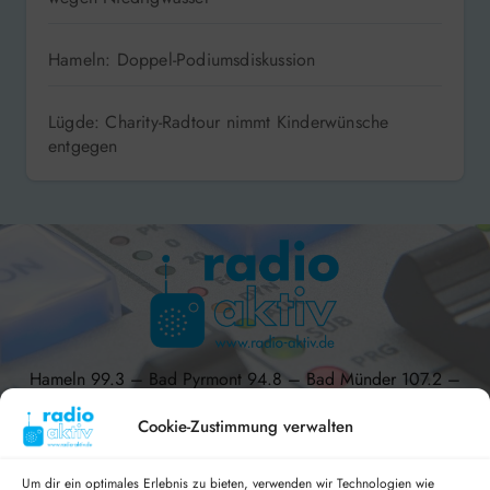
Bodenwerder: Programmänderung beim Lichterfest
wegen Niedrigwasser
Hameln: Doppel-Podiumsdiskussion
Lügde: Charity-Radtour nimmt Kinderwünsche
entgegen
Hameln 99.3 – Bad Pyrmont 94.8 – Bad Münder 107.2 –
DAB+ 9C
Cookie-Zustimmung verwalten
Um dir ein optimales Erlebnis zu bieten, verwenden wir Technologien wie