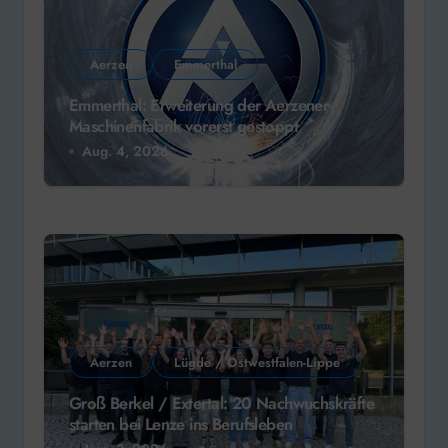
Aerzen
Emmerthal
Emmerthal: Erweiterung der Aerzener
Maschinenfabrik vorerst gestoppt
Aug. 4, 2026
Aerzen
Lügde / Ostwestfalen-Lippe
Groß Berkel / Extertal: 20 Nachwuchskräfte
starten bei Lenze ins Berufsleben