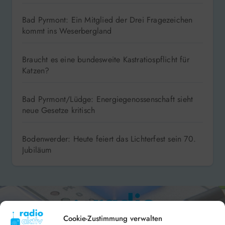
Bad Pyrmont: Ein Mitglied der Drei Fragezeichen
kommt ins Weserbergland
Braucht es eine bundesweite Kastratiospflicht für
Katzen?
Bad Pyrmont/Lüdge: Energiegenossenschaft sieht
neue Gesetze kritisch
Bodenwerder: Heute feiert das Lichterfest sein 70.
Jubiläum
Cookie-Zustimmung verwalten