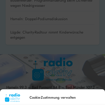
Bodenwerder: Programmänderung beim Lichterfest
wegen Niedrigwasser
Hameln: Doppel-Podiumsdiskussion
Lügde: Charity-Radtour nimmt Kinderwünsche
entgegen
Hameln 99.3 – Bad Pyrmont 94.8 – Bad Münder 107.2 –
DAB+ 9C
Cookie-Zustimmung verwalten