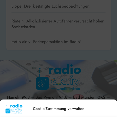
Lippe: Drei bestätigte Luchsbeobachtungen!
Rinteln: Alkoholisierter Autofahrer verursacht hohen
Sachschaden
radio aktiv: Ferienpassaktion im Radio!
Hameln 99.3 – Bad Pyrmont 94.8 – Bad Münder 107.2 –
DAB+ 9C
Cookie-Zustimmung verwalten