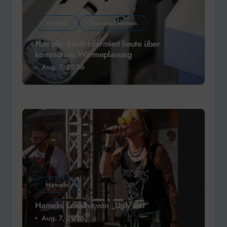
Hameln
Service-Themen
Hameln: Stadt informiert heute über
kommunale Wärmeplanung
Aug. 7, 2026
Hameln
Hameln: Lokalhit von „Ugly Cat“
Aug. 7, 2026