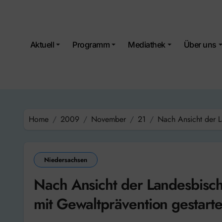
Skip
to
content
Aktuell
Programm
Mediathek
Über uns
Home
2009
November
21
Nach Ansicht der L
Niedersachsen
Nach Ansicht der Landesbischö
mit Gewaltprävention gestart