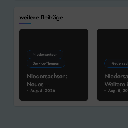
weitere Beiträge
Niedersachsen
Service-Themen
Niedersac
Niedersachsen:
Niedersa
Neues
Weitere
Förderprogramm
Euro für
Aug. 5, 2026
Aug. 5, 2
für den
„Mikrof
europäischen
Austausch