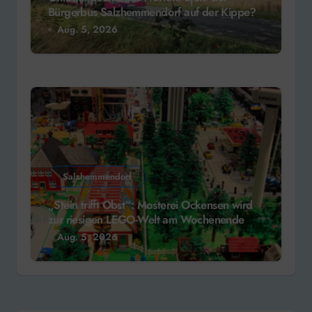
Bürgerbus Salzhemmendorf auf der Kippe?
Aug. 5, 2026
Salzhemmendorf
„Stein trifft Obst“: Mosterei Ockensen wird
zur riesigen LEGO-Welt am Wochenende
Aug. 5, 2026