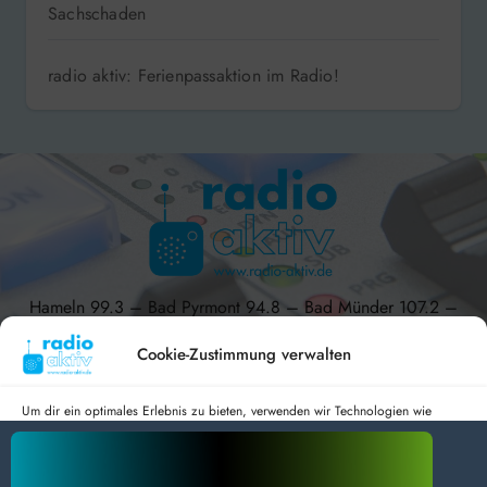
Sachschaden
radio aktiv: Ferienpassaktion im Radio!
Hameln 99.3 – Bad Pyrmont 94.8 – Bad Münder 107.2 –
DAB+ 9C
Cookie-Zustimmung verwalten
Um dir ein optimales Erlebnis zu bieten, verwenden wir Technologien wie
Cookies, um Geräteinformationen zu speichern und/oder darauf zuzugreifen.
radio aktiv e.V.
Wenn du diesen Technologien zustimmst, können wir Daten wie das
Surfverhalten oder eindeutige IDs auf dieser Website verarbeiten. Wenn du
Anmelden
Datenschutz
Impressum