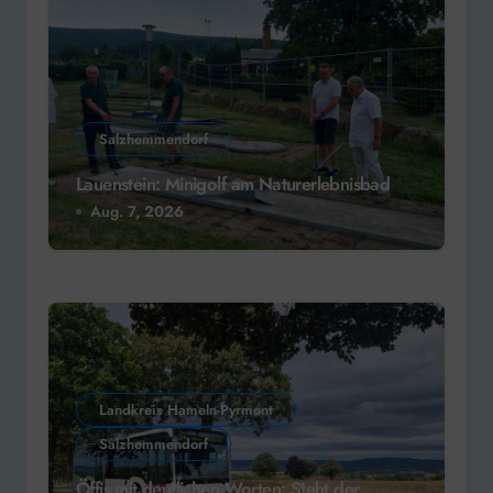
Salzhemmendorf
Lauenstein: Minigolf am Naturerlebnisbad
Aug. 7, 2026
Landkreis Hameln-Pyrmont
Salzhemmendorf
Öffis mit deutlichen Worten: Steht der