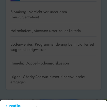
Blomberg: Vorsicht vor unseriösen
Haustürvertretern!
Holzminden: Jobcenter unter neuer Leiterin
Bodenwerder: Programmänderung beim Lichterfest
wegen Niedrigwasser
Hameln: Doppel-Podiumsdiskussion
Lügde: Charity-Radtour nimmt Kinderwünsche
entgegen