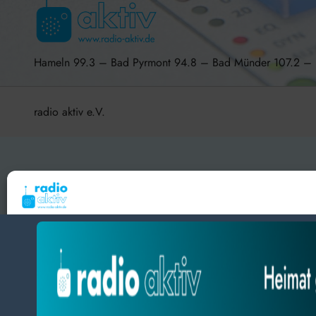
Hameln 99.3 – Bad Pyrmont 94.8 – Bad Münder 107.2 
radio aktiv e.V.
BlogData
by
Themeansar
.
Um dir ein optimales Erlebnis zu bieten, verwenden wir Technologien wie Cooki
Geräteinformationen zu speichern und/oder darauf zuzugreifen. Wenn du diesen
zustimmst, können wir Daten wie das Surfverhalten oder eindeutige IDs auf diese
verarbeiten. Wenn du deine Zustimmung nicht erteilst oder zurückziehst, können
und Funktionen beeinträchtigt werden.
Datenschutz
Datenschutz