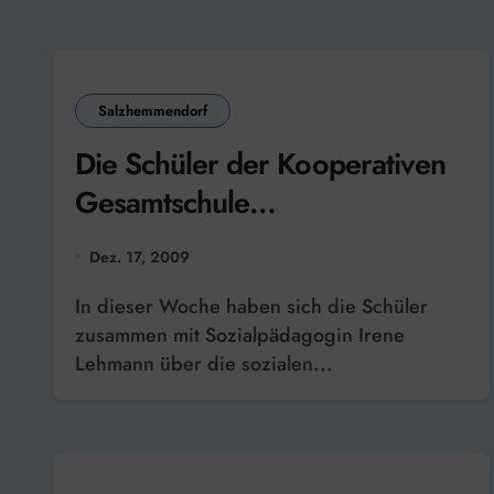
Salzhemmendorf
Die Schüler der Kooperativen
Gesamtschule
Salzhemmendorf sammeln
Dez. 17, 2009
Geld an der KGS für
In dieser Woche haben sich die Schüler
Wunschpunsch
zusammen mit Sozialpädagogin Irene
Lehmann über die sozialen...