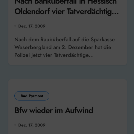
Nach Banküberfall in Hessisch
Oldendorf vier Tatverdächtige
festgenommen
Dez. 17, 2009
Nach dem Raubüberfall auf die Sparkasse
Weserbergland am 2. Dezember hat die
Polizei jetzt vier Tatverdächtige...
Bad Pyrmont
Bfw wieder im Aufwind
Dez. 17, 2009