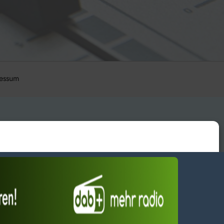
essum
wendiges akzeptieren
Einstellungen ansehen
Dienste verwalten