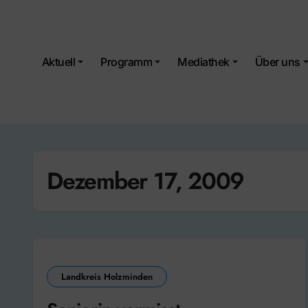
Skip
to
content
Aktuell
Programm
Mediathek
Über uns
Dezember 17, 2009
Landkreis Holzminden