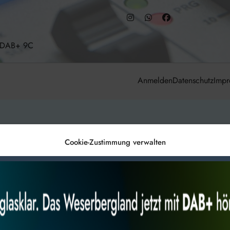
– DAB+ 9C
Anmelden
Datenschutz
Impr
Cookie-Zustimmung verwalten
es, um
Alles akzeptieren
Nur Not
 Technologien
r Website
 bestimmte Merkmale