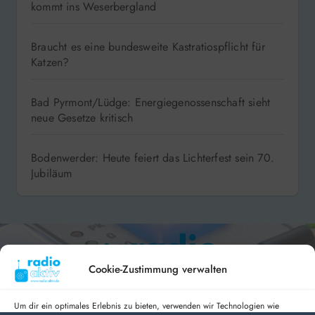
kommt ins Weserbergland
Braucht es eine bundesweite Kastratiospflicht für
Katzen?
Bad Pyrmont/Lüdge: Energiegenossenschaft sieht
neue Gesetze kritisch
Bodenwerder: Heute feiert das Lichterfest sein 70.
Jubiläum
Cookie-Zustimmung verwalten
Um dir ein optimales Erlebnis zu bieten, verwenden wir Technologien wie