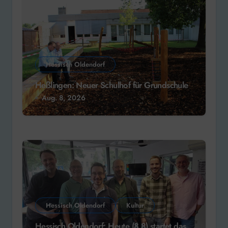
Hessisch Oldendorf
Heßlingen: Neuer Schulhof für Grundschule
Aug. 8, 2026
Hessisch Oldendorf
Kultur
Hessisch Oldendorf: Heute (8.8) startet das