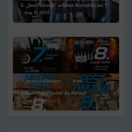
3. „Jazz-Picknick“ auf dem Kirchplatz um 13
Uhr
Aug. 8, 2026
Hessisch Oldendorf
Kultur
Fuhlen: Heute startet die Kirmes!
Aug. 7, 2026