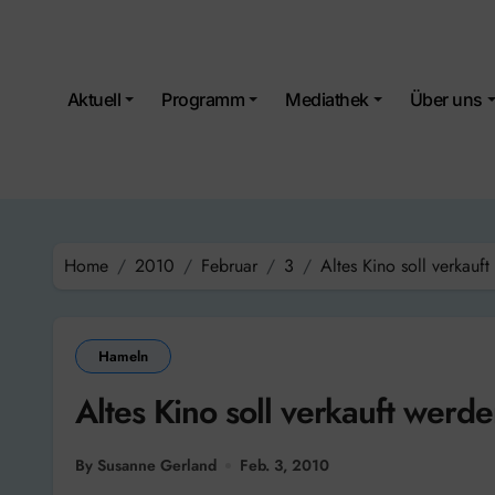
Skip
to
content
Aktuell
Programm
Mediathek
Über uns
Home
2010
Februar
3
Altes Kino soll verkauf
Hameln
Altes Kino soll verkauft werd
By Susanne Gerland
Feb. 3, 2010