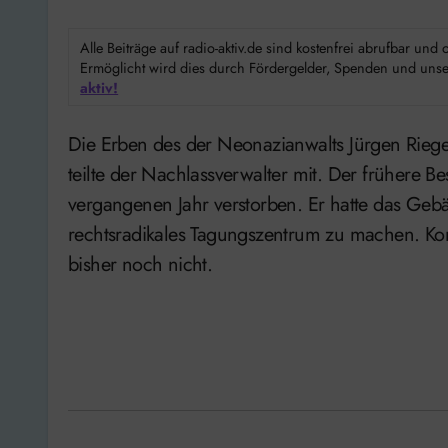
Alle Beiträge auf radio-aktiv.de sind kostenfrei abrufbar un
Ermöglicht wird dies durch Fördergelder, Spenden und unser
aktiv!
Die Erben des der Neonazianwalts Jürgen Rieger wollen das alte Kino in Hameln verkaufen. Das
teilte der Nachlassverwalter mit. Der frühere 
vergangenen Jahr verstorben. Er hatte das Geb
rechtsradikales Tagungszentrum zu machen. Kon
bisher noch nicht.