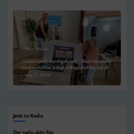
Bad Münder
„Liebenswert durchgeknallt“: Bad Münderer
Amateurbühne bringt Alltagssketche auf die
Bühne
Aug. 5, 2026
Jetzt im Radio
Der radio aktiv-Tag