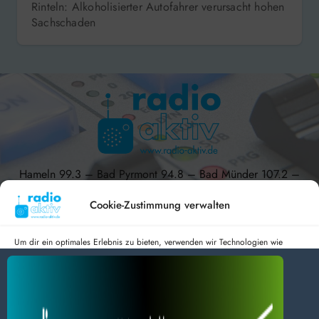
Rinteln: Alkoholisierter Autofahrer verursacht hohen
Sachschaden
Hameln 99.3 – Bad Pyrmont 94.8 – Bad Münder 107.2 –
DAB+ 9C
Cookie-Zustimmung verwalten
Um dir ein optimales Erlebnis zu bieten, verwenden wir Technologien wie
Cookies, um Geräteinformationen zu speichern und/oder darauf zuzugreifen.
Wenn du diesen Technologien zustimmst, können wir Daten wie das
radio aktiv e.V.
Surfverhalten oder eindeutige IDs auf dieser Website verarbeiten. Wenn du
deine Zustimmung nicht erteilst oder zurückziehst, können bestimmte Merkmale
Anmelden
Datenschutz
Impressum
und Funktionen beeinträchtigt werden.
BlogData
by
Themeansar
.