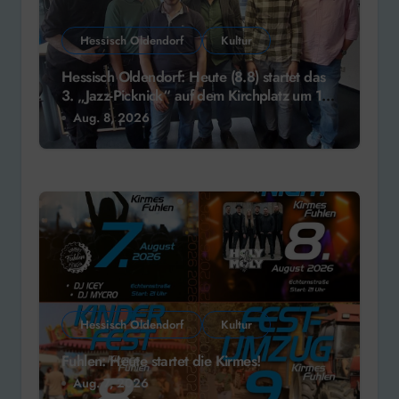
Hessisch Oldendorf
Kultur
Hessisch Oldendorf: Heute (8.8) startet das
3. „Jazz-Picknick“ auf dem Kirchplatz um 13
Uhr
Aug. 8, 2026
Hessisch Oldendorf
Kultur
Fuhlen: Heute startet die Kirmes!
Aug. 7, 2026