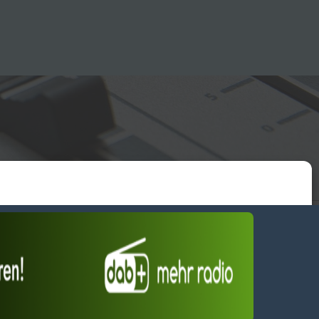
essum
wendiges akzeptieren
Einstellungen ansehen
Dienste verwalten