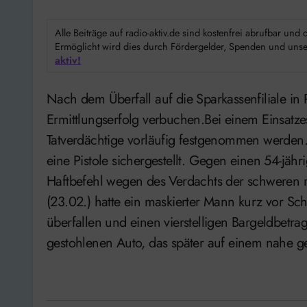
Alle Beiträge auf radio-aktiv.de sind kostenfrei abrufbar un
Ermöglicht wird dies durch Fördergelder, Spenden und unser
aktiv!
Nach dem Überfall auf die Sparkassenfiliale in Rinteln/ Todenmann kann die Polizei einen
Ermittlungserfolg verbuchen.Bei einem Einsatz
Tatverdächtige vorläufig festgenommen werde
eine Pistole sichergestellt. Gegen einen 54-jä
Haftbefehl wegen des Verdachts der schweren 
(23.02.) hatte ein maskierter Mann kurz vor Sch
überfallen und einen vierstelligen Bargeldbetra
gestohlenen Auto, das später auf einem nahe 