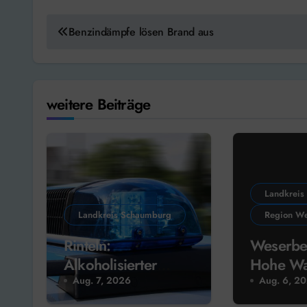
Beitragsnavigation
Benzindämpfe lösen Brand aus
weitere Beiträge
Landkreis
Landkreis Schaumburg
Region We
Rinteln:
Weserbe
Alkoholisierter
Hohe Wa
Autofahrer
Flächenb
Aug. 7, 2026
Aug. 6, 2
verursacht hohen