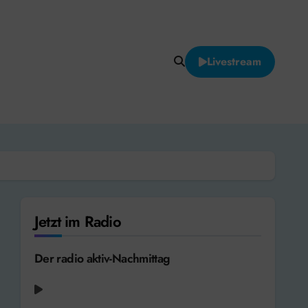
Livestream
Jetzt im Radio
Der radio aktiv-Nachmittag
The J. Geils Band - Centerfold [1981]