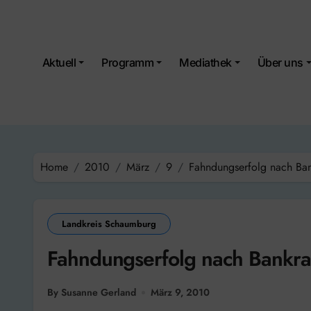
Skip
to
content
Aktuell
Programm
Mediathek
Über uns
Home
2010
März
9
Fahndungserfolg nach Ba
Landkreis Schaumburg
Fahndungserfolg nach Bankr
By Susanne Gerland
März 9, 2010