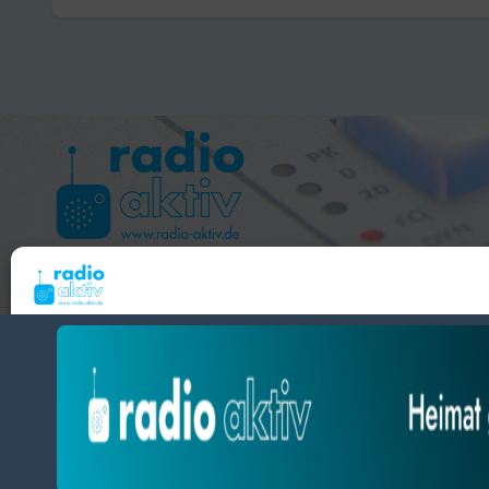
Sachschaden
Hameln 99.3 – Bad Pyrmont 94.8 – Bad Münder 107.2 
Um dir ein optimales Erlebnis zu bieten, verwenden wir Technologien wie Cooki
radio aktiv e.V.
Geräteinformationen zu speichern und/oder darauf zuzugreifen. Wenn du diesen
zustimmst, können wir Daten wie das Surfverhalten oder eindeutige IDs auf diese
BlogData
by
Themeansar
.
verarbeiten. Wenn du deine Zustimmung nicht erteilst oder zurückziehst, können
und Funktionen beeinträchtigt werden.
Datenschutz
Datenschutz
Impressum