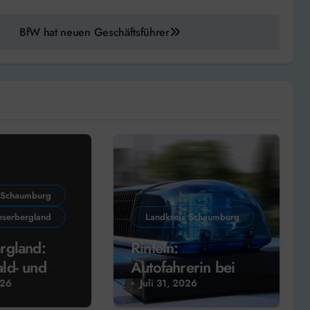
BfW hat neuen Geschäftsführer
 Schaumburg
serbergland
Landkreis Schaumburg
rgland:
Rinteln:
ld- und
Autofahrerin bei
randgefahr
Unfall am Doktorsee
026
Juli 31, 2026
schwer verletzt