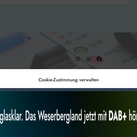
– DAB+ 9C
Cookie-Zustimmung verwalten
Anmelden
Datenschutz
Impr
es, um
Alles akzeptieren
Nur Not
 Technologien
r Website
 bestimmte Merkmale