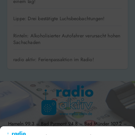
einem Tag!
Lippe: Drei bestätigte Luchsbeobachtungen!
Rinteln: Alkoholisierter Autofahrer verursacht hohen
Sachschaden
radio aktiv: Ferienpassaktion im Radio!
Hameln 99.3 – Bad Pyrmont 94.8 – Bad Münder 107.2 –
DAB+ 9C