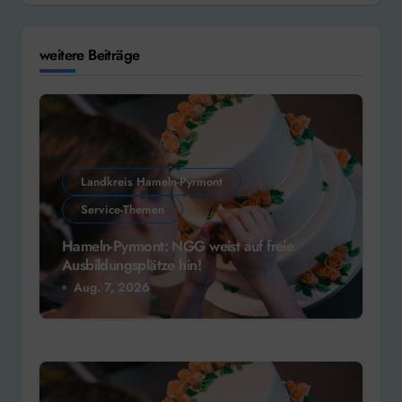
weitere Beiträge
Landkreis Hameln-Pyrmont
Service-Themen
Hameln-Pyrmont: NGG weist auf freie
Ausbildungsplätze hin!
Aug. 7, 2026