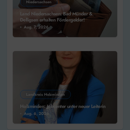
Niedersachsen
Land Niedersachsen: Bad Münder &
Delligsen erhalten Fördergelder!
Aug. 7, 2026
Landkreis Holzminden
Holzminden: Jobcenter unter neuer Leiterin
Aug. 6, 2026