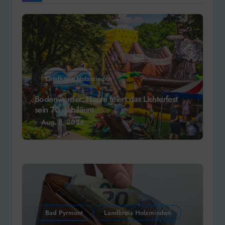
Landkreis Holzminden
Bodenwerder: Heute feiert das Lichterfest
sein 70. Jubiläum
Aug. 8, 2026
Bad Pyrmont
Landkreis Holzminden