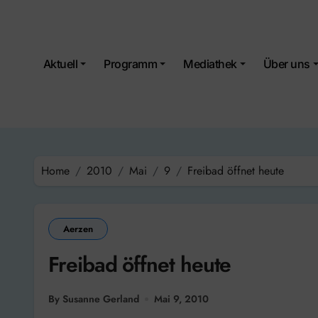
Skip
to
content
Aktuell
Programm
Mediathek
Über uns
Home
2010
Mai
9
Freibad öffnet heute
Aerzen
Freibad öffnet heute
By Susanne Gerland
Mai 9, 2010