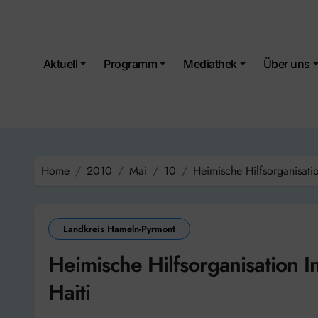
Skip
to
content
Aktuell
Programm
Mediathek
Über uns
Home
2010
Mai
10
Heimische Hilfsorganisatio
Landkreis Hameln-Pyrmont
Heimische Hilfsorganisation In
Haiti