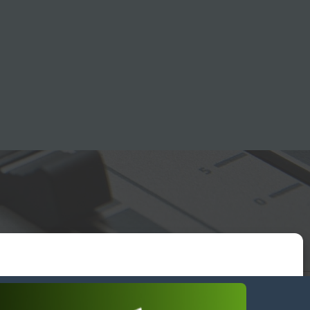
essum
wendiges akzeptieren
Einstellungen ansehen