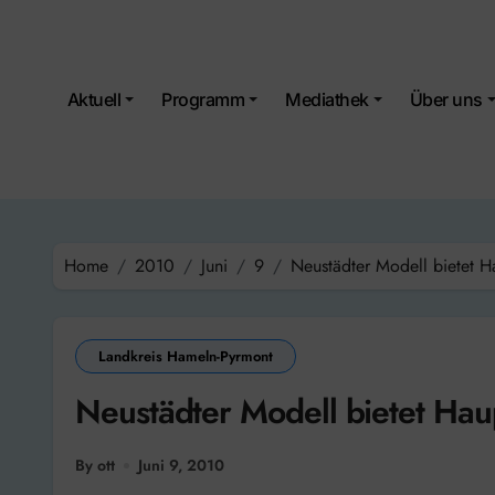
Skip
to
content
Aktuell
Programm
Mediathek
Über uns
Home
2010
Juni
9
Neustädter Modell bietet 
Landkreis Hameln-Pyrmont
Neustädter Modell bietet Ha
By ott
Juni 9, 2010