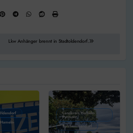
Lkw Anhänger brennt in Stadtoldendorf.
Oldendorf
Landkreis Hameln-
Pyrmont
 Hameln-
Salzhemmendorf