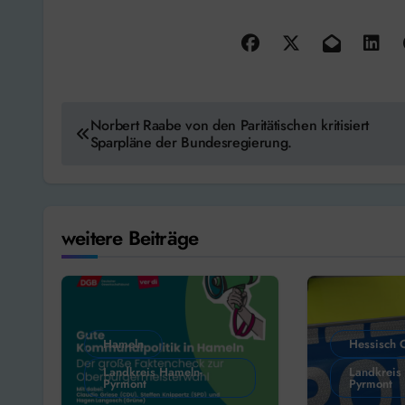
Beitragsnavigation
Norbert Raabe von den Paritätischen kritisiert
Sparpläne der Bundesregierung.
weitere Beiträge
Hameln
Hessisch 
Landkreis Hameln-
Landkreis
Pyrmont
Pyrmont