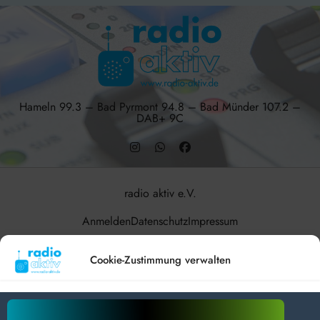
Hameln 99.3 – Bad Pyrmont 94.8 – Bad Münder 107.2 –
DAB+ 9C
radio aktiv e.V.
Anmelden
Datenschutz
Impressum
BlogData
by
Themeansar
.
Cookie-Zustimmung verwalten
Um dir ein optimales Erlebnis zu bieten, verwenden wir Technologien wie
Cookies, um Geräteinformationen zu speichern und/oder darauf zuzugreifen.