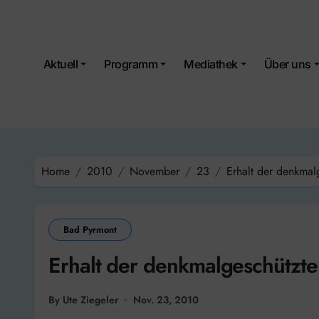
Skip
to
content
Aktuell
Programm
Mediathek
Über uns
Home
2010
November
23
Erhalt der denkmal
Bad Pyrmont
Erhalt der denkmalgeschützt
By Ute Ziegeler
Nov. 23, 2010