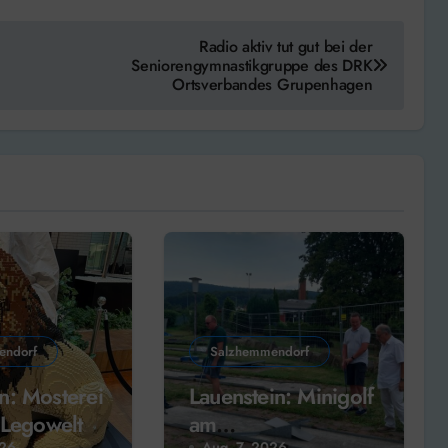
Radio aktiv tut gut bei der
Seniorengymnastikgruppe des DRK
Ortsverbandes Grupenhagen
endorf
Salzhemmendorf
: Mosterei
Lauenstein: Minigolf
 Legowelt
am
026
Aug. 7, 2026