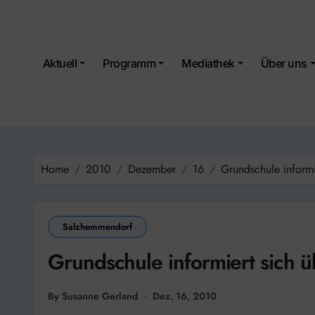
Skip
to
content
Aktuell
Programm
Mediathek
Über uns
Home
2010
Dezember
16
Grundschule informi
Salzhemmendorf
Grundschule informiert sich 
By Susanne Gerland
Dez. 16, 2010