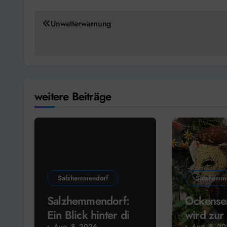
Beitragsnavigation
Unwetterwarnung
weitere Beiträge
Salzhemmendorf
Salzhemm
Salzhemmendorf:
Ockensen
Ein Blick hinter die
wird zur
Aug. 8, 2026
Aug. 8, 2