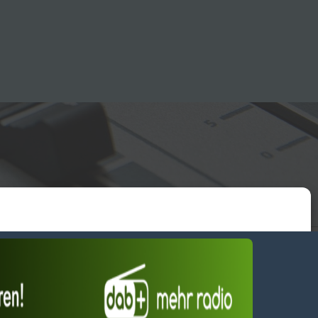
essum
wendiges akzeptieren
Einstellungen ansehen