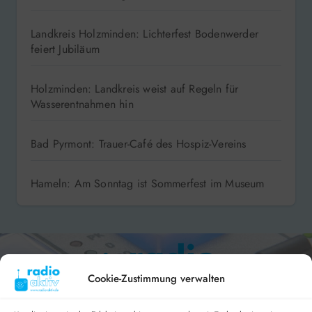
Landkreis Holzminden: Lichterfest Bodenwerder
feiert Jubiläum
Holzminden: Landkreis weist auf Regeln für
Wasserentnahmen hin
Bad Pyrmont: Trauer-Café des Hospiz-Vereins
Hameln: Am Sonntag ist Sommerfest im Museum
Cookie-Zustimmung verwalten