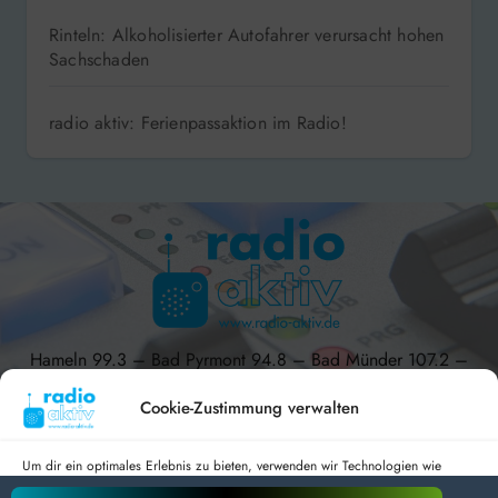
Rinteln: Alkoholisierter Autofahrer verursacht hohen
Sachschaden
radio aktiv: Ferienpassaktion im Radio!
Hameln 99.3 – Bad Pyrmont 94.8 – Bad Münder 107.2 –
DAB+ 9C
Cookie-Zustimmung verwalten
Um dir ein optimales Erlebnis zu bieten, verwenden wir Technologien wie
Cookies, um Geräteinformationen zu speichern und/oder darauf zuzugreifen.
radio aktiv e.V.