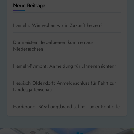
Neue Beiträge
Hameln: Wie wollen wir in Zukunft heizen?
Die meisten Heidelbeeren kommen aus
Niedersachsen
Hameln-Pyrmont: Anmeldung für „Innenansichten“
Hessisch Oldendorf: Anmeldeschluss für Fahrt zur
Landesgartenschau
Harderode: Böschungsbrand schnell unter Kontrolle