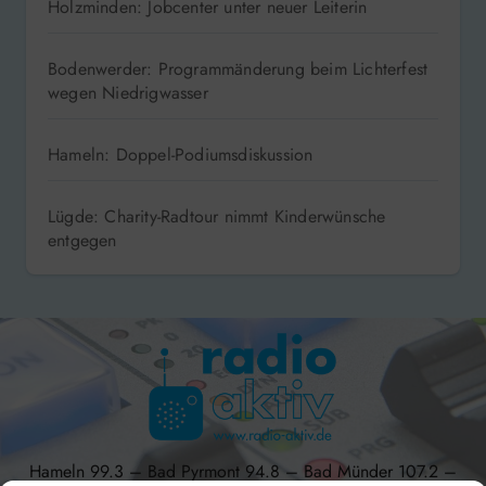
Holzminden: Jobcenter unter neuer Leiterin
Bodenwerder: Programmänderung beim Lichterfest
wegen Niedrigwasser
Hameln: Doppel-Podiumsdiskussion
Lügde: Charity-Radtour nimmt Kinderwünsche
entgegen
Hameln 99.3 – Bad Pyrmont 94.8 – Bad Münder 107.2 –