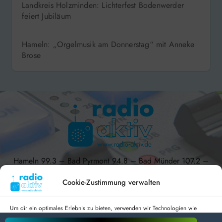
Landkreis Holzminden: Lichterfest Bodenwerder
feiert Jubiläum
Hameln: „Orgelmusik am Donnerstag“ mit Anneke
Brose
Hameln 99.3 – Bad Pyrmont 94.8 – Bad Münder 107.2 –
DAB+ 9C
Cookie-Zustimmung verwalten
Um dir ein optimales Erlebnis zu bieten, verwenden wir Technologien wie
Cookies, um Geräteinformationen zu speichern und/oder darauf zuzugreifen.
radio aktiv e.V.