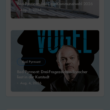
Bad Pyrmont: Infos zur Kommunalwahl 2026
Aug. 5, 2026
Bad Pyrmont
Bad Pyrmont: Drei-Fragezeichen-Sprecher
liest in der Kurstadt
Aug. 4, 2026