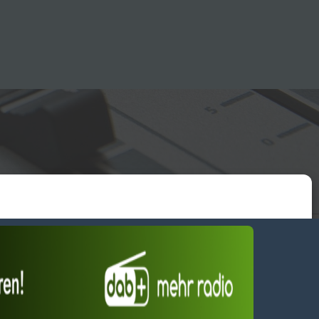
essum
wendiges akzeptieren
Einstellungen ansehen