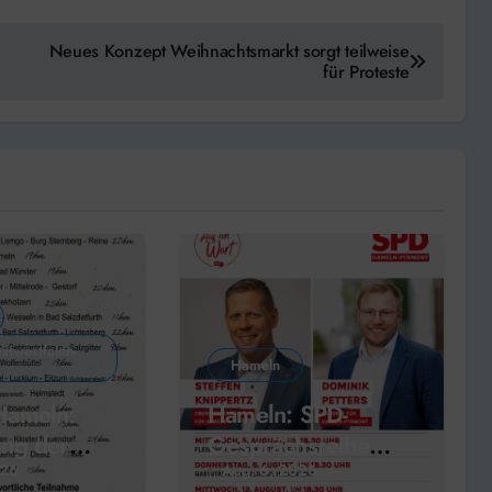
Neues Konzept Weihnachtsmarkt sorgt teilweise
für Proteste
stwestfalen-
Hameln
ameln:
Hameln: SPD-
ng der
Gesprächsreihe
 „Omas
„Auf ein Wort“
026
Aug. 6, 2026