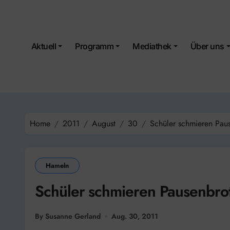
Skip
to
content
Aktuell
Programm
Mediathek
Über uns
Home
2011
August
30
Schüler schmieren Pau
Hameln
Schüler schmieren Pausenbro
By Susanne Gerland
Aug. 30, 2011