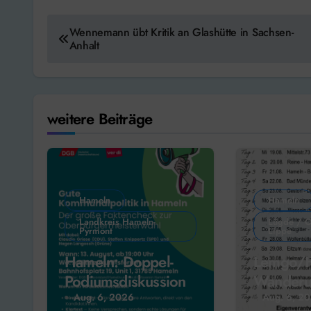
Beitragsnavigation
Wennemann übt Kritik an Glashütte in Sachsen-
Anhalt
weitere Beiträge
Hameln
Hameln
Landkreis Hameln-
Lügde / O
Pyrmont
Lippe
Hameln: Doppel-
Lemgo/H
Podiumsdiskussion
Wanderu
Initiave
Aug. 6, 2026
Aug. 6, 2