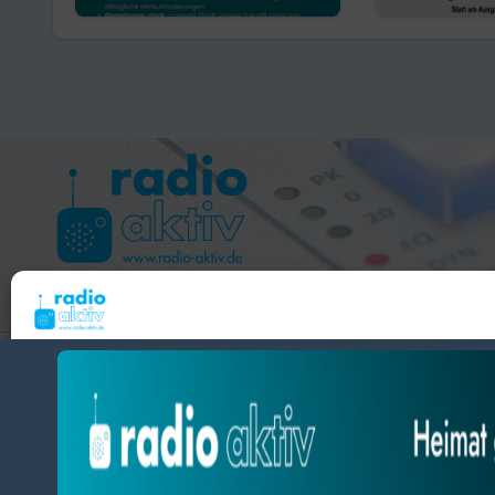
gegen Re
Hameln 99.3 – Bad Pyrmont 94.8 – Bad Münder 107.2 
Um dir ein optimales Erlebnis zu bieten, verwenden wir Technologien wie Cooki
radio aktiv e.V.
Geräteinformationen zu speichern und/oder darauf zuzugreifen. Wenn du diesen
zustimmst, können wir Daten wie das Surfverhalten oder eindeutige IDs auf diese
BlogData
by
Themeansar
.
verarbeiten. Wenn du deine Zustimmung nicht erteilst oder zurückziehst, können
und Funktionen beeinträchtigt werden.