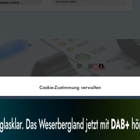
chts“
– DAB+ 9C
Cookie-Zustimmung verwalten
Anmelden
Datenschutz
Impr
es, um
Alles akzeptieren
Nur Not
 Technologien
r Website
 bestimmte Merkmale