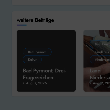
weitere Beiträge
Bad Pyrmo
Bad Pyrmont
Landkreis
Kultur
Niedersac
Bad Pyrmont: Drei-
Land
Fragezeichen-
Niedersa
Sprecher liest heute
Münder &
Aug. 7, 2026
Aug. 7, 2
im Schlosshof
erhalten
Förderge