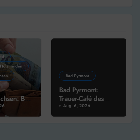
nt
 Holzminden
hsen
Bad Pyrmont
Bad Pyrmont:
chsen: Bad
Trauer-Café des
 Delligsen
Hospiz-Vereins
026
Aug. 6, 2026
lder!