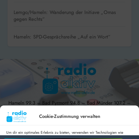
Lemgo/Hameln: Wanderung der Initiave „Omas
gegen Rechts“
Hameln: SPD-Gesprächsreihe „Auf ein Wort“
Hameln 99.3 – Bad Pyrmont 94.8 – Bad Münder 107.2 –
DAB+ 9C
Cookie-Zustimmung verwalten
Um dir ein optimales Erlebnis zu bieten, verwenden wir Technologien wie
Cookies, um Geräteinformationen zu speichern und/oder darauf zuzugreifen.