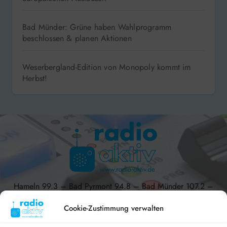
Bad Münder: Grüne haben Wahlprogramm
beschlossen & planen Aktionen
Weserbergland-Edition von Monopoly kommt im
Herbst!
Hameln 99.3 – Bad Pyrmont 94.8 – Bad Münder 107.2 –
DAB+ 9C
Cookie-Zustimmung verwalten