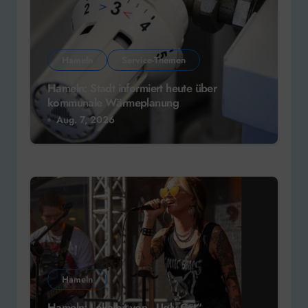
Hameln
Service-Themen
Hameln: Stadt informiert heute über
kommunale Wärmeplanung
Aug. 7, 2026
Hameln
Hameln: Lokalhit von „Ugly Cat“