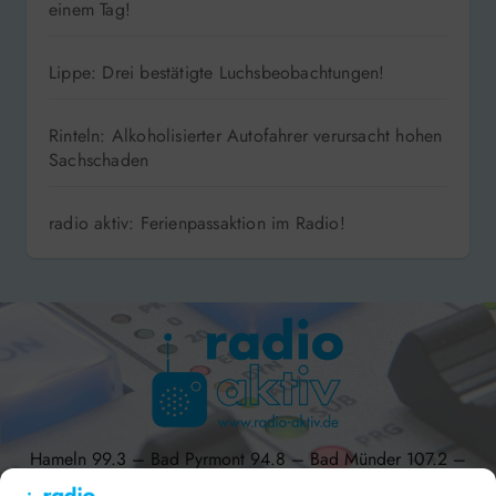
einem Tag!
Lippe: Drei bestätigte Luchsbeobachtungen!
Rinteln: Alkoholisierter Autofahrer verursacht hohen
Sachschaden
radio aktiv: Ferienpassaktion im Radio!
Hameln 99.3 – Bad Pyrmont 94.8 – Bad Münder 107.2 –
DAB+ 9C