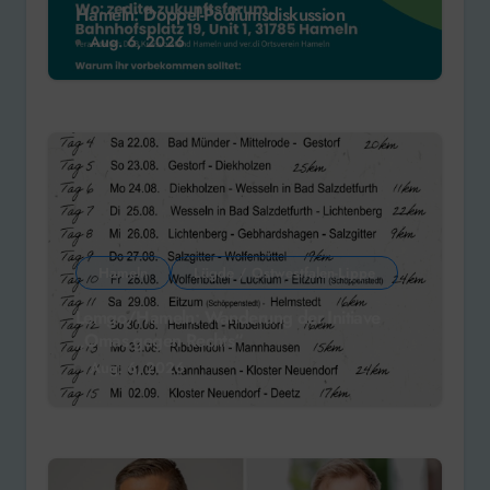
Hameln: Doppel-Podiumsdiskussion
Aug. 6, 2026
Hameln
Lügde / Ostwestfalen-Lippe
Lemgo/Hameln: Wanderung der Initiave
„Omas gegen Rechts“
Aug. 6, 2026