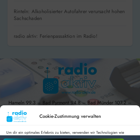
Rinteln: Alkoholisierter Autofahrer verursacht hohen
Sachschaden
radio aktiv: Ferienpassaktion im Radio!
Hameln 99.3 – Bad Pyrmont 94.8 – Bad Münder 107.2 –
DAB+ 9C
Cookie-Zustimmung verwalten
Um dir ein optimales Erlebnis zu bieten, verwenden wir Technologien wie
Cookies, um Geräteinformationen zu speichern und/oder darauf zuzugreifen.