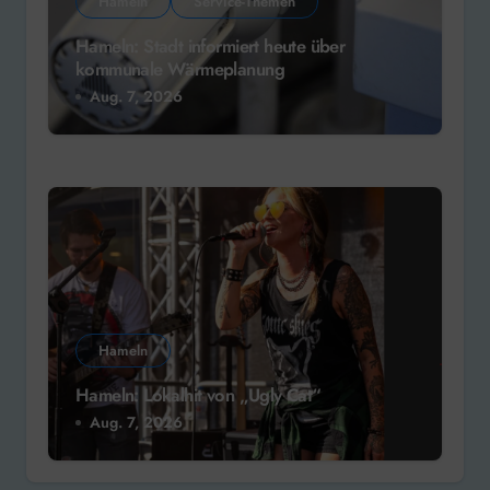
Hameln
Service-Themen
Hameln: Stadt informiert heute über
kommunale Wärmeplanung
Aug. 7, 2026
Hameln
Hameln: Lokalhit von „Ugly Cat“
Aug. 7, 2026