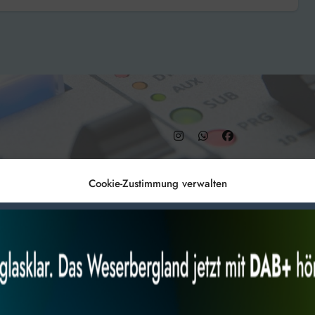
ben
– DAB+ 9C
Cookie-Zustimmung verwalten
Anmelden
Datenschutz
Impr
es, um
Alles akzeptieren
Nur Not
 Technologien
r Website
 bestimmte Merkmale