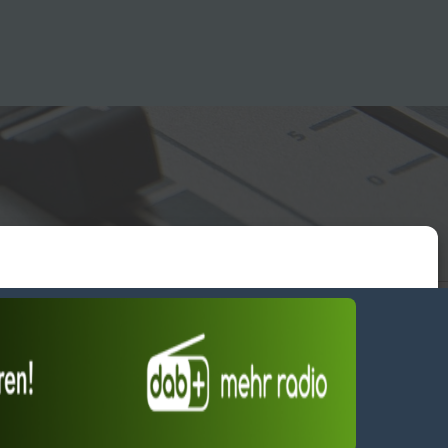
essum
wendiges akzeptieren
Einstellungen ansehen
Dienste verwalten