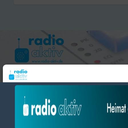
vorerst gestoppt
Berufsle
Hameln 99.3 – Bad Pyrmont 94.8 – Bad Münder 107.2 
Um dir ein optimales Erlebnis zu bieten, verwenden wir Technologien wie Cooki
radio aktiv e.V.
Geräteinformationen zu speichern und/oder darauf zuzugreifen. Wenn du diesen
zustimmst, können wir Daten wie das Surfverhalten oder eindeutige IDs auf diese
BlogData
by
Themeansar
.
verarbeiten. Wenn du deine Zustimmung nicht erteilst oder zurückziehst, können
und Funktionen beeinträchtigt werden.
Datenschutz
Datenschutz
Impressum