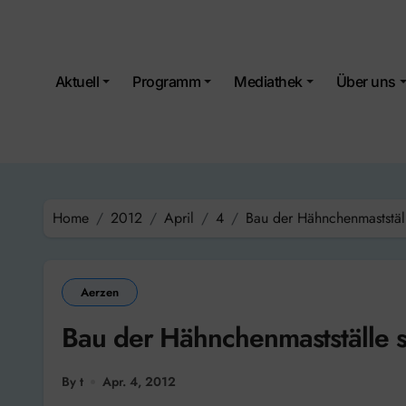
Skip
to
content
Aktuell
Programm
Mediathek
Über uns
Home
2012
April
4
Bau der Hähnchenmastställ
Aerzen
Bau der Hähnchenmastställe s
By t
Apr. 4, 2012