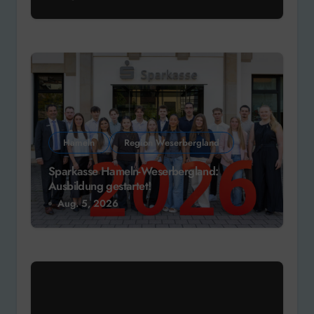
Hameln
Region Weserbergland
Sparkasse Hameln-Weserbergland:
Ausbildung gestartet!
Aug. 5, 2026