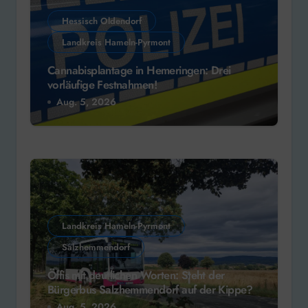
Hessisch Oldendorf
Landkreis Hameln-Pyrmont
Cannabisplantage in Hemeringen: Drei
vorläufige Festnahmen!
Aug. 5, 2026
Landkreis Hameln-Pyrmont
Salzhemmendorf
Öffis mit deutlichen Worten: Steht der
Bürgerbus Salzhemmendorf auf der Kippe?
Aug. 5, 2026