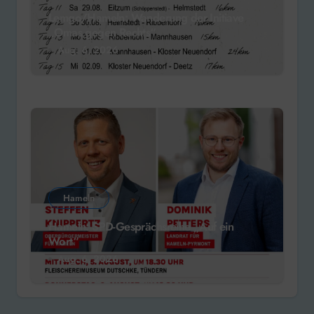
Lemgo/Hameln: Wanderung der Initiave
„Omas gegen Rechts“
Aug. 6, 2026
Hameln
Hameln: SPD-Gesprächsreihe „Auf ein
Wort“
Aug. 6, 2026