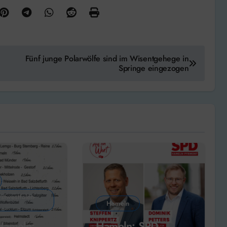
Fünf junge Polarwölfe sind im Wisentgehege in
Springe eingezogen
stwestfalen-
Hameln
ameln:
Hameln: SPD-