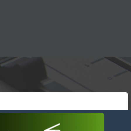
essum
wendiges akzeptieren
Einstellungen ansehen