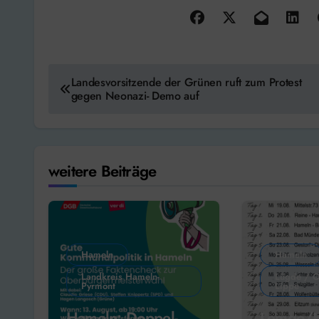
Beitragsnavigation
Landesvorsitzende der Grünen ruft zum Protest
gegen Neonazi- Demo auf
weitere Beiträge
Hameln
Hameln
Landkreis Hameln-
Lügde / O
Pyrmont
Lippe
Hameln: Doppel-
Lemgo/H