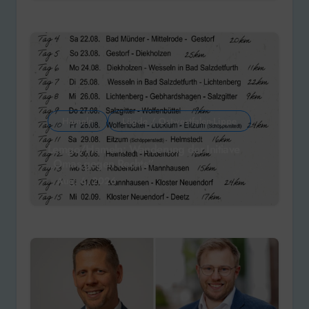
Hameln
Lügde / Ostwestfalen-Lippe
Lemgo/Hameln: Wanderung der Initiave
„Omas gegen Rechts“
Aug. 6, 2026