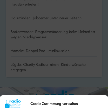
Haustürvertretern!
Holzminden: Jobcenter unter neuer Leiterin
Bodenwerder: Programmänderung beim Lichterfest
wegen Niedrigwasser
Hameln: Doppel-Podiumsdiskussion
Lügde: Charity-Radtour nimmt Kinderwünsche
entgegen
Cookie-Zustimmung verwalten