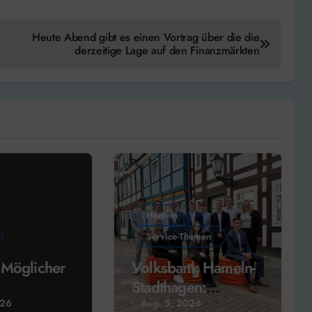
Heute Abend gibt es einen Vortrag über die die
derzeitige Lage auf den Finanzmärkten
Hameln
Service-Themen
 Möglicher
Volksbank Hameln-
Stadthagen:
tandort
Ausbildungsjahr hat
026
Aug. 5, 2026