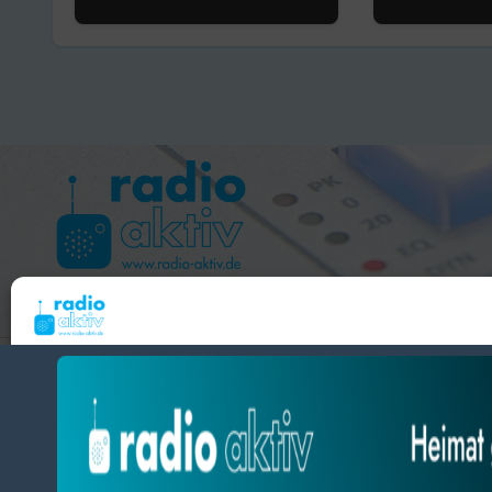
Museum
Hameln 99.3 – Bad Pyrmont 94.8 – Bad Münder 107.2 
Um dir ein optimales Erlebnis zu bieten, verwenden wir Technologien wie Cooki
radio aktiv e.V.
Geräteinformationen zu speichern und/oder darauf zuzugreifen. Wenn du diesen
zustimmst, können wir Daten wie das Surfverhalten oder eindeutige IDs auf diese
BlogData
by
Themeansar
.
verarbeiten. Wenn du deine Zustimmung nicht erteilst oder zurückziehst, können
und Funktionen beeinträchtigt werden.