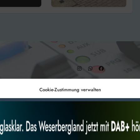
begonnen!
– DAB+ 9C
Cookie-Zustimmung verwalten
Anmelden
Datenschutz
Impr
es, um
Alles akzeptieren
Nur Not
 Technologien
r Website
 bestimmte Merkmale