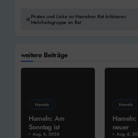
Beitragsnavigation
Piraten und Linke im Hamelner Rat kritisieren
Mehrheitsgruppe im Rat
weitere Beiträge
Hameln
Hameln
Hameln: Am
Hameln:
Sonntag ist
neuer
Sommerfest im
Rathauss
Aug. 6, 2026
Aug. 6, 2