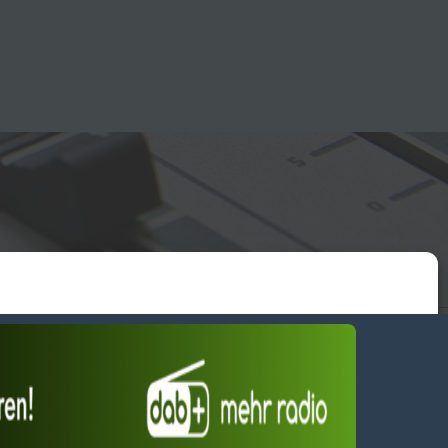
essum
wendiges akzeptieren
Einstellungen ansehen