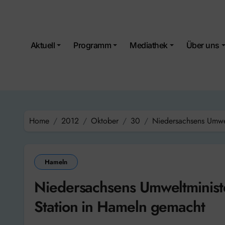
Skip
to
content
Aktuell
Programm
Mediathek
Über uns
Home
2012
Oktober
30
Niedersachsens Umwel
Hameln
Niedersachsens Umweltministe
Station in Hameln gemacht