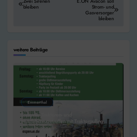
Zwei Sirenen
E.ON Avacon soll
bleiben
Strom- und
Gasversorger
bleiben
weitere Beiträge
Emmerthal
Esperde: Traktoren- und
Nutzfahrzeugetreffen mit Traktorpulling
Aug. 7, 2026