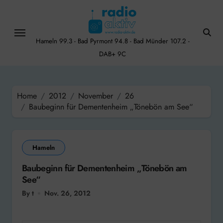
Skip
to
content
Hameln 99.3 - Bad Pyrmont 94.8 - Bad Münder 107.2 -
DAB+ 9C
Home
2012
November
26
Baubeginn für Dementenheim „Tönebön am See“
Hameln
Baubeginn für Dementenheim „Tönebön am
See“
By t
Nov. 26, 2012