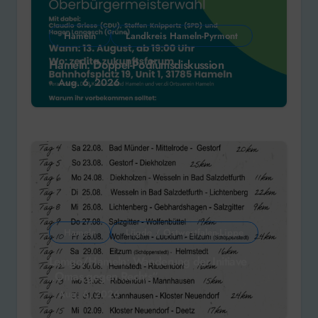
Hameln
Landkreis Hameln-Pyrmont
Hameln: Doppel-Podiumsdiskussion
Aug. 6, 2026
Hameln
Lügde / Ostwestfalen-Lippe
Lemgo/Hameln: Wanderung der Initiave
„Omas gegen Rechts“
Aug. 6, 2026